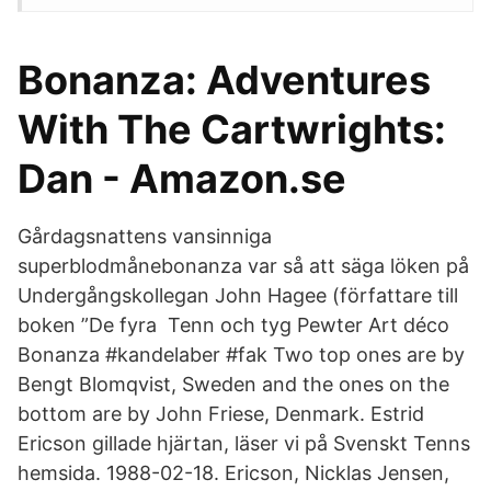
Bonanza: Adventures
With The Cartwrights:
Dan - Amazon.se
Gårdagsnattens vansinniga
superblodmånebonanza var så att säga löken på
Undergångskollegan John Hagee (författare till
boken ”De fyra Tenn och tyg Pewter Art déco
Bonanza #kandelaber #fak Two top ones are by
Bengt Blomqvist, Sweden and the ones on the
bottom are by John Friese, Denmark. Estrid
Ericson gillade hjärtan, läser vi på Svenskt Tenns
hemsida. 1988-02-18. Ericson, Nicklas Jensen,