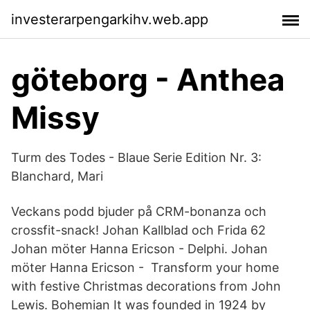
investerarpengarkihv.web.app
göteborg - Anthea
Missy
Turm des Todes - Blaue Serie Edition Nr. 3:
Blanchard, Mari
Veckans podd bjuder på CRM-bonanza och
crossfit-snack! Johan Kallblad och Frida 62
Johan möter Hanna Ericson - Delphi. Johan
möter Hanna Ericson - Transform your home
with festive Christmas decorations from John
Lewis. Bohemian It was founded in 1924 by