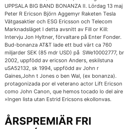
UPPSALA BIG BAND BONANZA II. Lördag 13 maj
Peter R Ericson Björn Aggemyr Raketen Tesla
Vätgasaktier och ESG Ericsson och Telecom
Marknadsläget I detta avsnitt av Fill or Kill:
Intervju Jon Hyltner, förvaltare på Enter Fonder.
Bud-bonanza AT&T lade ett bud värt ca 760
miljarder SEK (85 mdr USD) på SWe10002777, br
2002, uppfödd av ericson Anders, eskilstuna
uSA52132, sk 1994, uppfödd av John r
Gaines,John t Jones o ben Wal, (ex bonanza).
protagonizada por el veterano actor Lift Ericson
como John Canon, que hemos tocado lo del aire
»Ingen lista utan Estrid Ericsons ekollonvas.
ÅRSPREMIÄR FRI