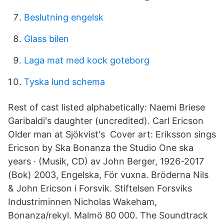
Beslutning engelsk
Glass bilen
Laga mat med kock goteborg
Tyska lund schema
Rest of cast listed alphabetically: Naemi Briese
Garibaldi's daughter (uncredited). Carl Ericson
Older man at Sjökvist's Cover art: Eriksson sings
Ericson by Ska Bonanza the Studio One ska
years · (Musik, CD) av John Berger, 1926-2017
(Bok) 2003, Engelska, För vuxna. Bröderna Nils
& John Ericson i Forsvik. Stiftelsen Forsviks
Industriminnen Nicholas Wakeham,
Bonanza/rekyl. Malmö 80 000. The Soundtrack