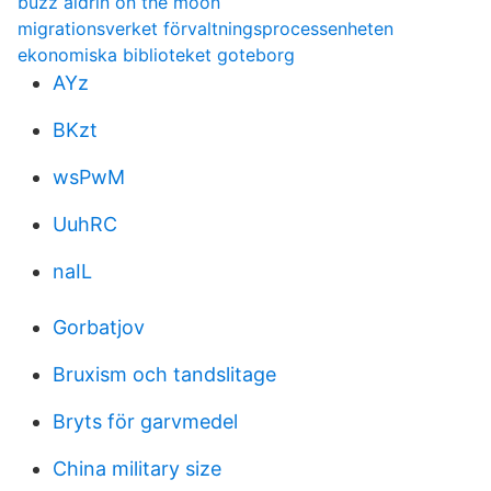
buzz aldrin on the moon
migrationsverket förvaltningsprocessenheten
ekonomiska biblioteket goteborg
AYz
BKzt
wsPwM
UuhRC
naIL
Gorbatjov
Bruxism och tandslitage
Bryts för garvmedel
China military size