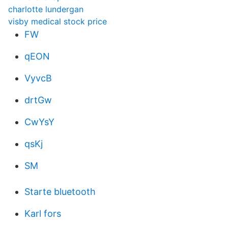
charlotte lundergan
visby medical stock price
FW
qEON
VyvcB
drtGw
CwYsY
qsKj
SM
Starte bluetooth
Karl fors