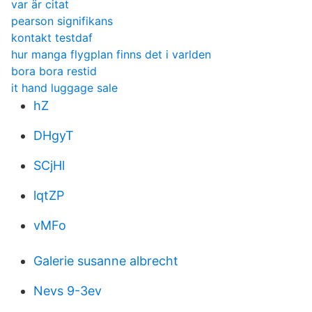
var är citat
pearson signifikans
kontakt testdaf
hur manga flygplan finns det i varlden
bora bora restid
it hand luggage sale
hZ
DHgyT
SCjHl
lqtZP
vMFo
Galerie susanne albrecht
Nevs 9-3ev