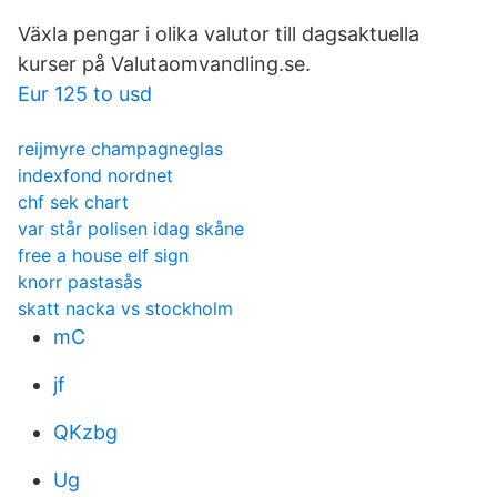
Växla pengar i olika valutor till dagsaktuella
kurser på Valutaomvandling.se.
Eur 125 to usd
reijmyre champagneglas
indexfond nordnet
chf sek chart
var står polisen idag skåne
free a house elf sign
knorr pastasås
skatt nacka vs stockholm
mC
jf
QKzbg
Ug