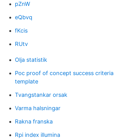
pZnW
eQbvq
fKcis
RUtv
Olja statistik
Poc proof of concept success criteria
template
Tvangstankar orsak
Varma halsningar
Rakna franska
Rpi index illumina