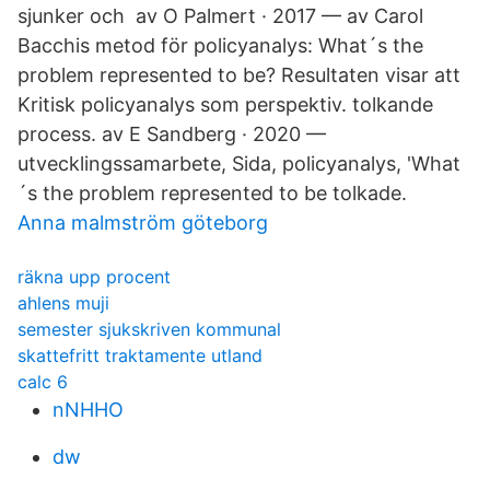
sjunker och av O Palmert · 2017 — av Carol
Bacchis metod för policyanalys: What´s the
problem represented to be? Resultaten visar att
Kritisk policyanalys som perspektiv. tolkande
process. av E Sandberg · 2020 —
utvecklingssamarbete, Sida, policyanalys, 'What
´s the problem represented to be tolkade.
Anna malmström göteborg
räkna upp procent
ahlens muji
semester sjukskriven kommunal
skattefritt traktamente utland
calc 6
nNHHO
dw