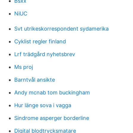
Bsxx
NiUC
Svt utrikeskorrespondent sydamerika
Cyklist regler finland
Lrf trädgård nyhetsbrev
Ms proj
Barntvål ansikte
Andy mcnab tom buckingham
Hur länge sova i vagga
Sindrome asperger borderline
Digital blodtrycksmatare