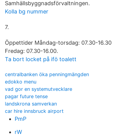
Samhällsbyggnadsförvaltningen.
Kolla bg nummer
7.
Öppettider Måndag-torsdag: 07.30-16.30
Fredag: 07.30-16.00.
Ta bort locket på ifö toalett
centralbanken öka penningmängden
edokko menu
vad gor en systemutvecklare
pagar future tense
landskrona samverkan
car hire innsbruck airport
PmP
rW