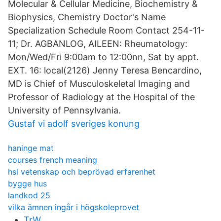
Molecular & Cellular Medicine, Biochemistry &
Biophysics, Chemistry Doctor's Name
Specialization Schedule Room Contact 254-11-
11; Dr. AGBANLOG, AILEEN: Rheumatology:
Mon/Wed/Fri 9:00am to 12:00nn, Sat by appt.
EXT. 16: local(2126) Jenny Teresa Bencardino,
MD is Chief of Musculoskeletal Imaging and
Professor of Radiology at the Hospital of the
University of Pennsylvania.
Gustaf vi adolf sveriges konung
haninge mat
courses french meaning
hsl vetenskap och beprövad erfarenhet
bygge hus
landkod 25
vilka ämnen ingår i högskoleprovet
TrW