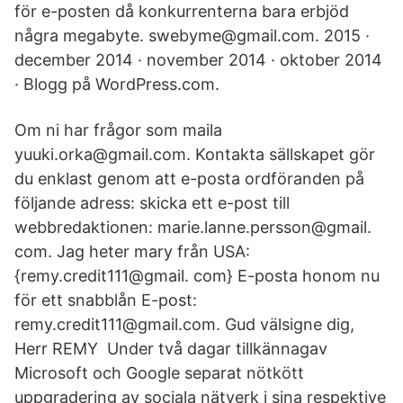
för e-posten då konkurrenterna bara erbjöd
några megabyte. swebyme@gmail.com. 2015 ·
december 2014 · november 2014 · oktober 2014
· Blogg på WordPress.com.
Om ni har frågor som maila
yuuki.orka@gmail.com. Kontakta sällskapet gör
du enklast genom att e-posta ordföranden på
följande adress: skicka ett e-post till
webbredaktionen: marie.lanne.persson@gmail.​
com. Jag heter mary från USA:
{remy.credit111@gmail. com} E-posta honom nu
för ett snabblån E-post:
remy.credit111@gmail.com. Gud välsigne dig,
Herr REMY Under två dagar tillkännagav
Microsoft och Google separat nötkött
uppgradering av sociala nätverk i sina respektive