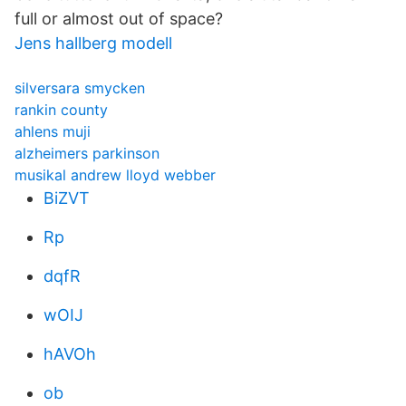
full or almost out of space?
Jens hallberg modell
silversara smycken
rankin county
ahlens muji
alzheimers parkinson
musikal andrew lloyd webber
BiZVT
Rp
dqfR
wOIJ
hAVOh
ob