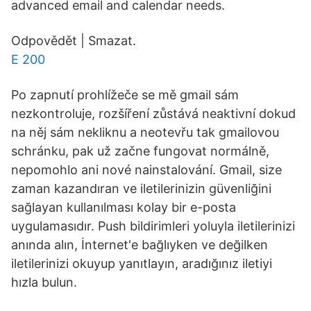
advanced email and calendar needs.
Odpovědět | Smazat.
E 200
Po zapnutí prohlížeče se mě gmail sám
nezkontroluje, rozšíření zůstává neaktivní dokud
na něj sám nekliknu a neotevřu tak gmailovou
schránku, pak už začne fungovat normálně,
nepomohlo ani nové nainstalování. Gmail, size
zaman kazandıran ve iletilerinizin güvenliğini
sağlayan kullanılması kolay bir e-posta
uygulamasıdır. Push bildirimleri yoluyla iletilerinizi
anında alın, İnternet'e bağlıyken ve değilken
iletilerinizi okuyup yanıtlayın, aradığınız iletiyi
hızla bulun.